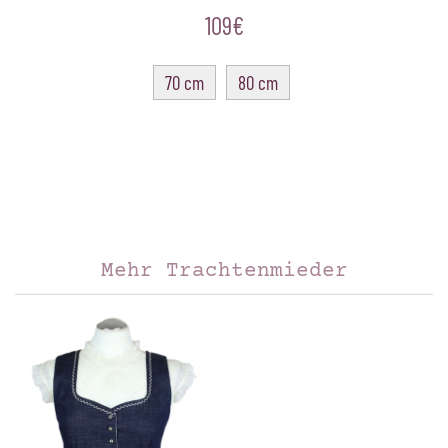
109€
70 cm
80 cm
Grid #4 is empty.
Please add content or disable.
Mehr Trachtenmieder