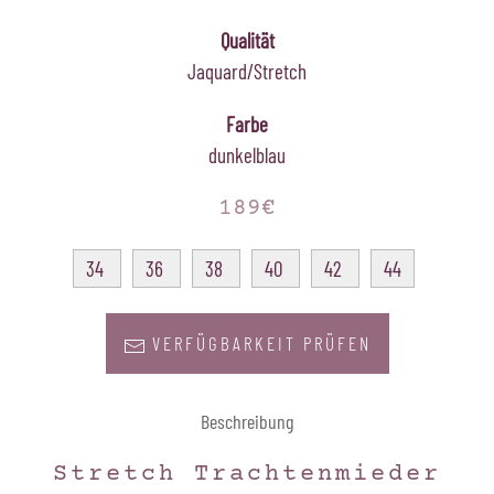
Qualität
Jaquard/Stretch
Farbe
dunkelblau
189€
34
36
38
40
42
44
VERFÜGBARKEIT PRÜFEN
Beschreibung
Stretch Trachtenmieder