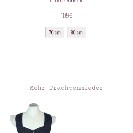
CHAMPAGNER
109€
70 cm
80 cm
Grid #4 is empty.
Please add content or disable.
Mehr Trachtenmieder