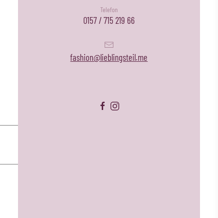
Telefon
0157 / 715 219 66
fashion@lieblingsteil.me