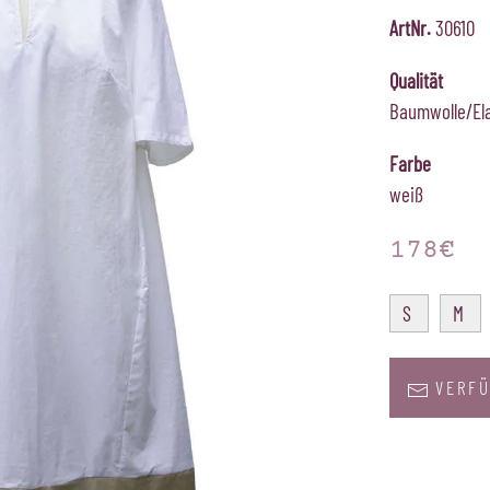
ArtNr.
30610
Qualität
Baumwolle/El
Farbe
weiß
178€
S
M
VERFÜ