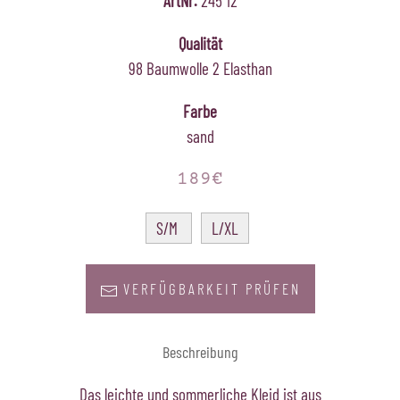
ArtNr.
245 12
Qualität
98 Baumwolle 2 Elasthan
Farbe
sand
189€
S/M
L/XL
VERFÜGBARKEIT PRÜFEN
Beschreibung
Das leichte und sommerliche Kleid ist aus