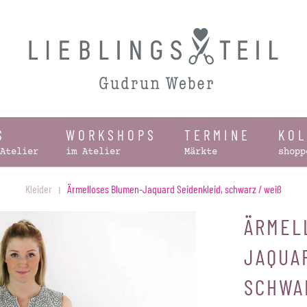
S
WORKSHOPS
TERMINE
KO
Atelier
im Atelier
Märkte
shopp
Kleider
Ärmelloses Blumen-Jaquard Seidenkleid, schwarz / weiß
ÄRMEL
JAQUA
SCHWAR