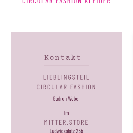
CIRCULAR FASHION KLEIDER
Kontakt
LIEBLINGSTEIL
CIRCULAR FASHION
Gudrun Weber
Im
MITTER.STORE
Ludwigsplatz 25b