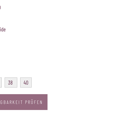
0
ide
38
40
GBARKEIT PRÜFEN