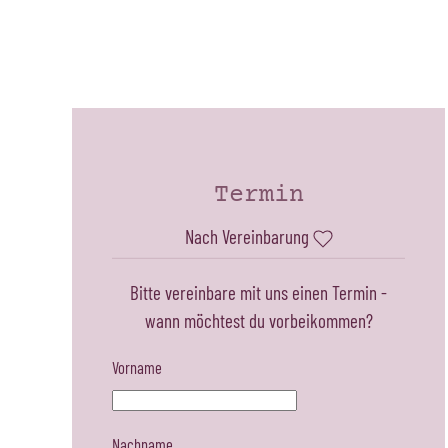
Termin
Nach Vereinbarung
Bitte vereinbare mit uns einen Termin -
wann möchtest du vorbeikommen?
Vorname
Nachname