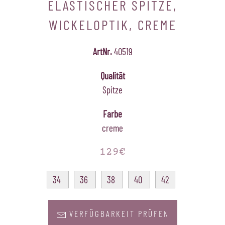
ELASTISCHER SPITZE,
WICKELOPTIK, CREME
ArtNr.
40519
Qualität
Spitze
Farbe
creme
129€
34
36
38
40
42
VERFÜGBARKEIT PRÜFEN