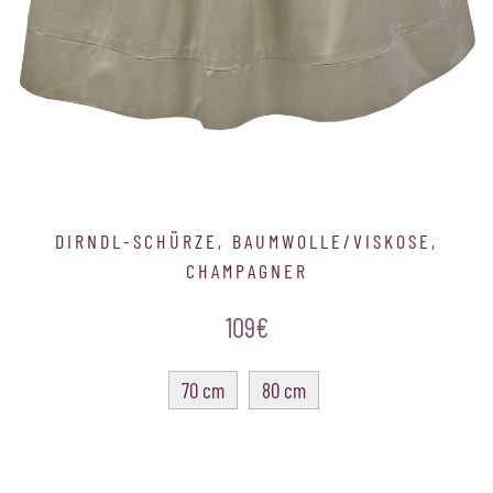
Grid #1 is empty.
Please add content or disable.
DIRNDL-SCHÜRZE, BAUMWOLLE/VISKOSE,
CHAMPAGNER
109€
70 cm
80 cm
Grid #4 is empty.
Please add content or disable.