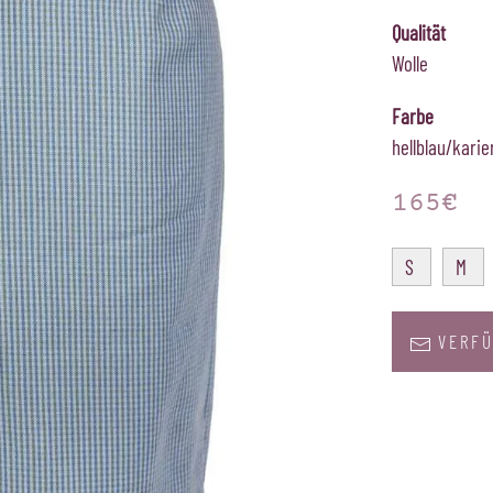
Qualität
Wolle
Farbe
hellblau/karie
165€
S
M
VERFÜ