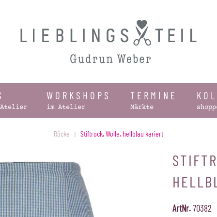
S
WORKSHOPS
TERMINE
KO
Atelier
im Atelier
Märkte
shopp
Röcke
Stiftrock, Wolle, hellblau kariert
STIFT
HELLB
ArtNr.
70382