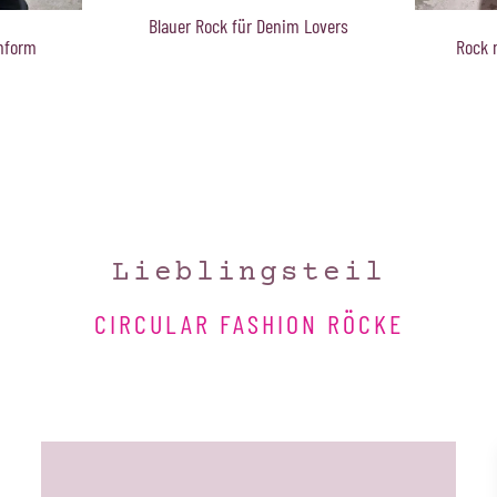
im Lovers
Rock mit Couture Falten
Sommerliche
aus Baumw
Lieblingsteil
CIRCULAR FASHION RÖCKE